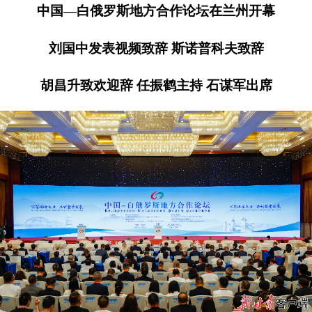
中国—白俄罗斯地方合作论坛在兰州开幕
刘国中发表视频致辞 斯诺普科夫致辞
胡昌升致欢迎辞 任振鹤主持 石谋军出席