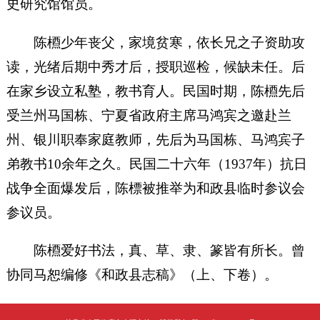
史研究馆馆员。
陈槱少年丧父，家境贫寒，依长兄之子资助攻
读，光绪后期中秀才后，授职巡检，候缺未任。后
在家乡设立私塾，教书育人。民国时期，陈槱先后
受兰州马国栋、宁夏省政府主席马鸿宾之邀赴兰
州、银川职奉家庭教师，先后为马国栋、马鸿宾子
弟教书10余年之久。民国二十六年（1937年）抗日
战争全面爆发后，陈標被推举为和政县临时参议会
参议员。
陈槱爱好书法，真、草、隶、篆皆有所长。曾
协同马恕编修《和政县志稿》（上、下卷）。